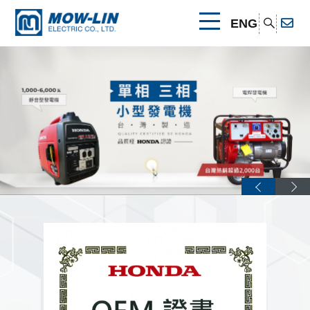
人氣推薦茂林電器-汽油發電機、抽水幫浦、小型發電機
ENG
關於我們
公司簡介
產品介紹
產品優勢
本田引擎系列
最新消息
其他連結
可攜式發電機
速霸陸引擎系列
相關證書
聯絡我們
幫浦
可攜式發電機
其他引擎系列
清水幫浦
電焊發電機
幫浦
可攜式發電機
可攜式發電機
汙水幫浦
清水幫浦
割草機
電焊發電機
割草機
本田引擎系列
電焊發電機