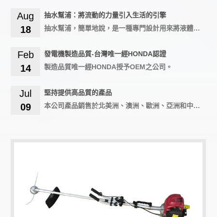
Aug
抽水幫浦：將流動的力量引入生活的引擎
18
抽水幫浦，簡單地說，是一種專門設計用來將液體從低處抽升至高處的裝置。這項技術的原理基於流體力學，透過創造壓力差，讓液體能夠順利被抽升，並在需要的位置進行供應或排放。抽水幫浦在各種場景下都發揮著關鍵作用，從家庭生活到工業生產，無不影響著現代社會的運作。抽水幫浦的設計可以相當多樣，根據不同的需求和應用場景，有著不同的型號和驅動方式。無論是將水源抽升至儲水庫、解決積水問題，還是將液體運輸至生產線，抽水幫浦都是實現這些任務不可或缺的工具。
Feb
發電機製造品質-台灣唯一經HONDA認證
14
製造品質唯一經HONDA授予OEM之公司。
Jul
堅持提供高品質的產品
09
本公司產品銷售於北美洲、澳洲、歐洲、亞洲和中東等各國家。