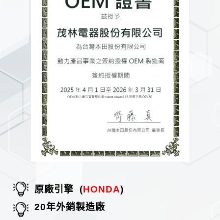
塑膠幫浦
汙水幫浦
速霸陸引擎系列
幫浦
高壓/消防幫浦
塑膠幫浦
三菱引擎系列
本田引擎系列
割草機
高壓/消防幫浦
速霸陸引擎系列
零件
原廠引擎 (
HONDA
)
20年外銷製造廠