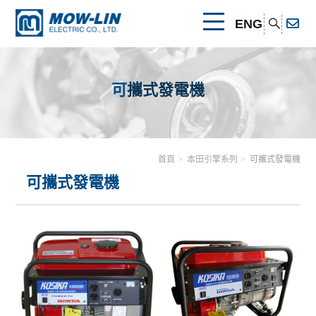
ENG
關於我們
可攜式發電機
公司簡介
產品介紹
產品優勢
首頁
本田引擎系列
可攜式發電機
本田引擎系列
最新消息
其他連結
可攜式發電機
可攜式發電機
速霸陸引擎系列
相關證書
聯絡我們
幫浦
可攜式發電機
其他引擎系列
清水幫浦
電焊發電機
幫浦
可攜式發電機
可攜式發電機
汙水幫浦
清水幫浦
割草機
電焊發電機
割草機
本田引擎系列
電焊發電機