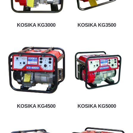
塑膠幫浦
汙水幫浦
速霸陸引擎系列
幫浦
高壓/消防幫浦
塑膠幫浦
三菱引擎系列
本田引擎系列
割草機
KOSIKA KG3000
KOSIKA KG3500
高壓/消防幫浦
速霸陸引擎系列
零件
KOSIKA KG4500
KOSIKA KG5000