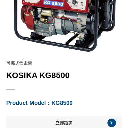
塑膠幫浦
汙水幫浦
速霸陸引擎系列
幫浦
高壓/消防幫浦
塑膠幫浦
三菱引擎系列
本田引擎系列
割草機
高壓/消防幫浦
速霸陸引擎系列
零件
可攜式發電機
KOSIKA KG8500
Product Model : KG8500
立即諮詢