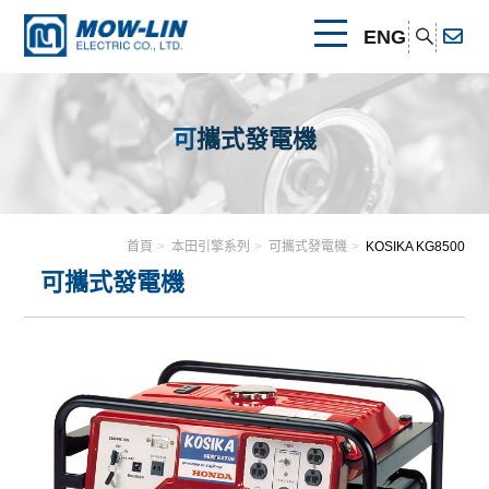
ENG
關於我們
可攜式發電機
公司簡介
產品介紹
產品優勢
首頁
本田引擎系列
可攜式發電機
KOSIKA KG8500
本田引擎系列
最新消息
其他連結
可攜式發電機
可攜式發電機
速霸陸引擎系列
相關證書
聯絡我們
幫浦
可攜式發電機
其他引擎系列
清水幫浦
電焊發電機
幫浦
可攜式發電機
可攜式發電機
汙水幫浦
清水幫浦
割草機
電焊發電機
割草機
本田引擎系列
電焊發電機