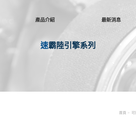
產品介紹
最新消息
速霸陸引擎系列
本田引擎系列
可攜式發電機
速霸陸引擎系列
幫浦
可攜式發電機
其他引擎系列
電焊發電機
幫浦
可攜式發電機
可攜式發電機
割草機
電焊發電機
割草機
本田引擎系列
電焊發電機
速霸陸引擎系列
首頁
可
幫浦
三菱引擎系列
本田引擎系列
割草機
速霸陸引擎系列