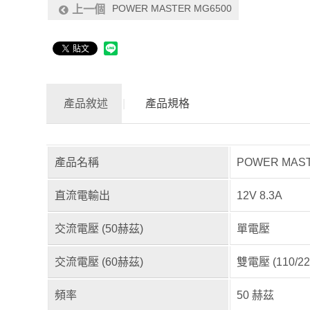
POWER MASTER MG6500
上一個
產品敘述
產品規格
產品名稱
POWER MAS
直流電輸出
12V 8.3A
交流電壓 (50赫茲)
單電壓
交流電壓 (60赫茲)
雙電壓 (110/220
頻率
50 赫茲