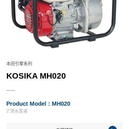
塑膠幫浦
汙水幫浦
速霸陸引擎系列
幫浦
高壓/消防幫浦
塑膠幫浦
三菱引擎系列
本田引擎系列
割草機
高壓/消防幫浦
速霸陸引擎系列
零件
本田引擎系列
KOSIKA MH020
Product Model : MH020
2"清水泵浦