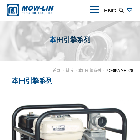
ENG
關於我們
本田引擎系列
公司簡介
產品介紹
產品優勢
首頁
幫浦
本田引擎系列
KOSIKA MH020
本田引擎系列
最新消息
其他連結
本田引擎系列
可攜式發電機
速霸陸引擎系列
相關證書
聯絡我們
幫浦
可攜式發電機
其他引擎系列
清水幫浦
電焊發電機
幫浦
可攜式發電機
可攜式發電機
汙水幫浦
清水幫浦
割草機
電焊發電機
割草機
本田引擎系列
電焊發電機