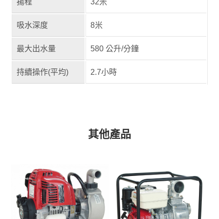
揚程
32米
吸水深度
8米
最大出水量
580 公升/分鐘
持續操作(平均)
2.7小時
其他產品