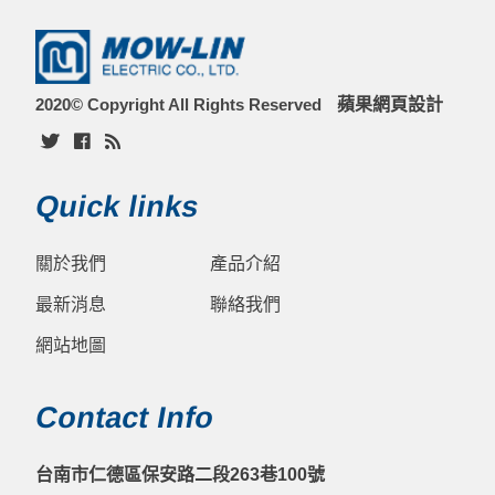
2020© Copyright All Rights Reserved
蘋果網頁設計
Quick links
關於我們
產品介紹
最新消息
聯絡我們
網站地圖
Contact Info
台南市仁德區保安路二段263巷100號