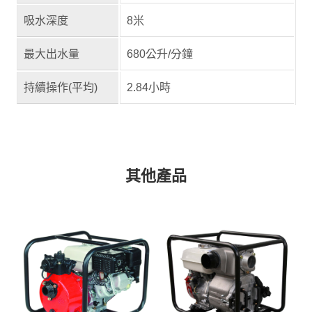
吸水深度
8米
最大出水量
680公升/分鐘
持續操作(平均)
2.84小時
其他產品