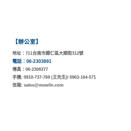
塑膠幫浦
汙水幫浦
速霸陸引擎系列
幫浦
高壓/消防幫浦
塑膠幫浦
三菱引擎系列
本田引擎系列
割草機
高壓/消防幫浦
速霸陸引擎系列
零件
【辦公室】
地址：711台南市歸仁區大順街312號
電話：06-2303691
傳真：06-2308377
手機: 0910-737-769 (王先生)/ 0963-164-571
信箱: sales@mowlin.com