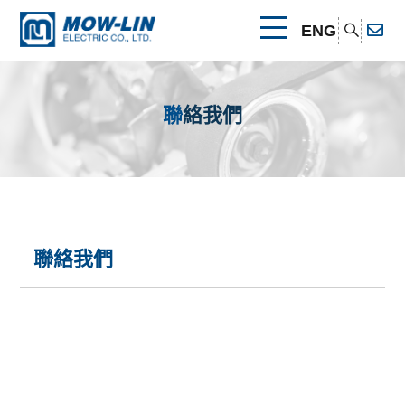
ENG
關於我們
聯絡我們
公司簡介
產品介紹
產品優勢
本田引擎系列
最新消息
其他連結
可攜式發電機
速霸陸引擎系列
聯絡我們
相關證書
聯絡我們
幫浦
可攜式發電機
其他引擎系列
清水幫浦
電焊發電機
幫浦
可攜式發電機
可攜式發電機
汙水幫浦
清水幫浦
割草機
電焊發電機
割草機
本田引擎系列
電焊發電機