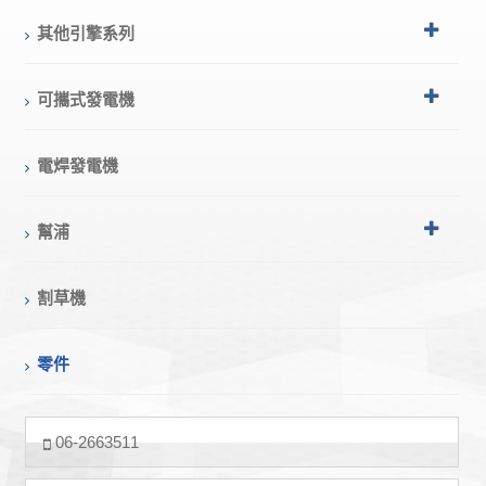
其他引擎系列
可攜式發電機
電焊發電機
幫浦
割草機
零件
06-2663511