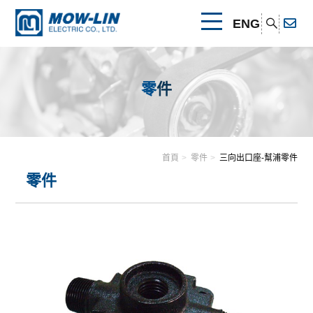
ENG
關於我們
零件
公司簡介
產品介紹
產品優勢
首頁
零件
三向出口座-幫浦零件
本田引擎系列
最新消息
其他連結
零件
可攜式發電機
速霸陸引擎系列
相關證書
聯絡我們
幫浦
可攜式發電機
其他引擎系列
清水幫浦
電焊發電機
幫浦
可攜式發電機
可攜式發電機
汙水幫浦
清水幫浦
割草機
電焊發電機
割草機
本田引擎系列
電焊發電機