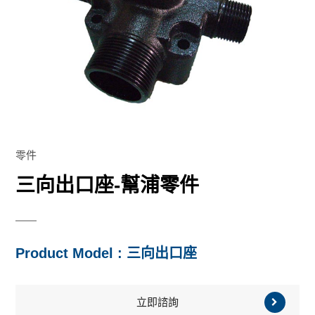
塑膠幫浦
汙水幫浦
速霸陸引擎系列
幫浦
高壓/消防幫浦
塑膠幫浦
三菱引擎系列
本田引擎系列
割草機
高壓/消防幫浦
速霸陸引擎系列
零件
零件
三向出口座-幫浦零件
Product Model : 三向出口座
立即諮詢