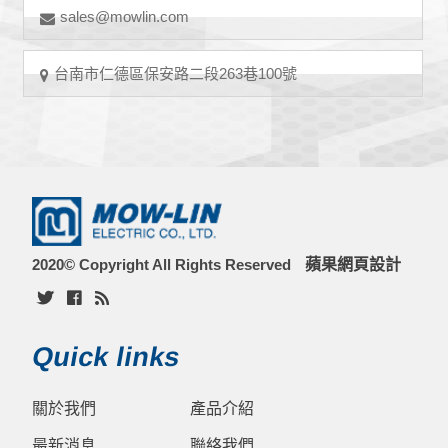
sales@mowlin.com
台南市仁德區保安路二段263巷100號
2020© Copyright All Rights Reserved
蘋果網頁設計
Quick links
關於我們
產品介紹
最新消息
聯絡我們