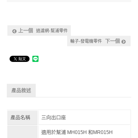
過濾網-幫浦零件
上一個
輪子-發電機零件
下一個
產品敘述
產品名稱
三向出口座
適用於幫浦 MH015H 和MR015H