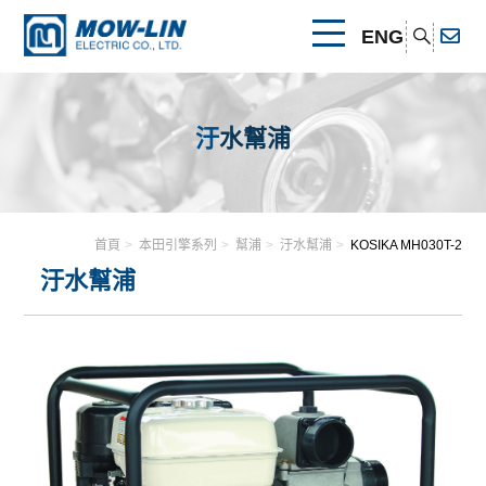
ENG
關於我們
汙水幫浦
公司簡介
產品介紹
產品優勢
首頁
本田引擎系列
幫浦
汙水幫浦
KOSIKA MH030T-2
本田引擎系列
最新消息
其他連結
汙水幫浦
可攜式發電機
速霸陸引擎系列
相關證書
聯絡我們
幫浦
可攜式發電機
其他引擎系列
清水幫浦
電焊發電機
幫浦
可攜式發電機
可攜式發電機
汙水幫浦
清水幫浦
割草機
電焊發電機
割草機
本田引擎系列
電焊發電機