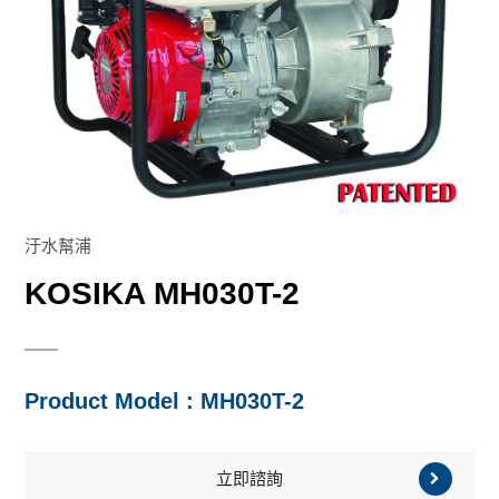
塑膠幫浦
汙水幫浦
速霸陸引擎系列
幫浦
高壓/消防幫浦
塑膠幫浦
三菱引擎系列
本田引擎系列
割草機
高壓/消防幫浦
速霸陸引擎系列
零件
汙水幫浦
KOSIKA MH030T-2
Product Model : MH030T-2
立即諮詢