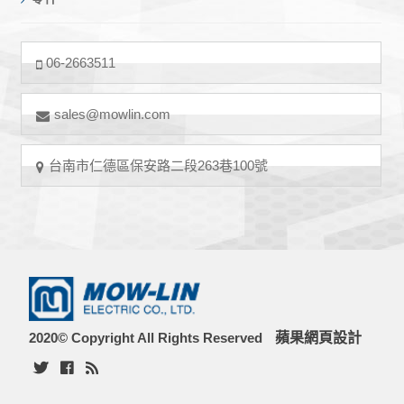
06-2663511
sales@mowlin.com
台南市仁德區保安路二段263巷100號
2020© Copyright All Rights Reserved
蘋果網頁設計