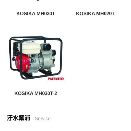
KOSIKA MH030T
KOSIKA MH020T
KOSIKA MH030T-2
汙水幫浦
Service