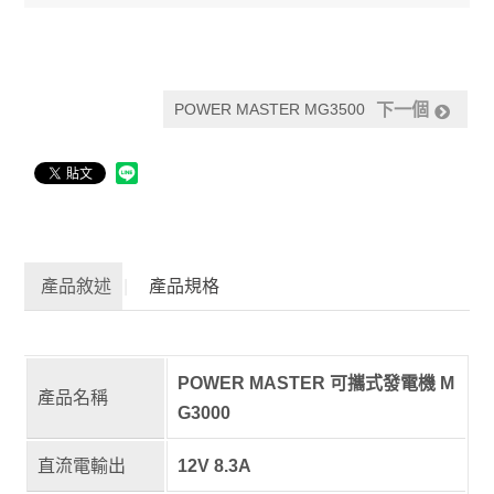
POWER MASTER MG3500
下一個
產品敘述
產品規格
POWER MASTER 可攜式發電機 M
產品名稱
G3000
直流電輸出
12V 8.3A