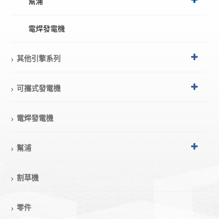
幫浦
電焊發電機
其他引擎系列
可攜式發電機
電焊發電機
幫浦
割草機
零件