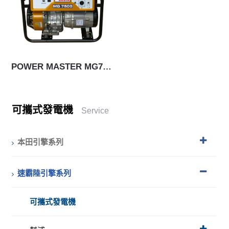
POWER MASTER MG7500
可攜式發電機
Service
本田引擎系列
速霸陸引擎系列
可攜式發電機