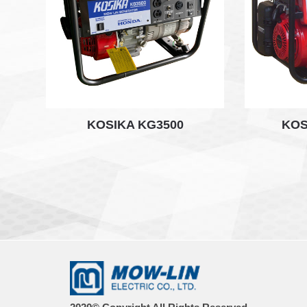
KOSIKA KG3500
KOS