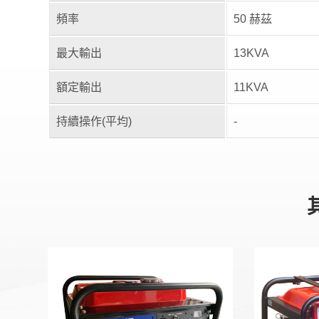
頻率
50 赫茲
最大輸出
13KVA
額定輸出
11KVA
持續操作(平均)
-