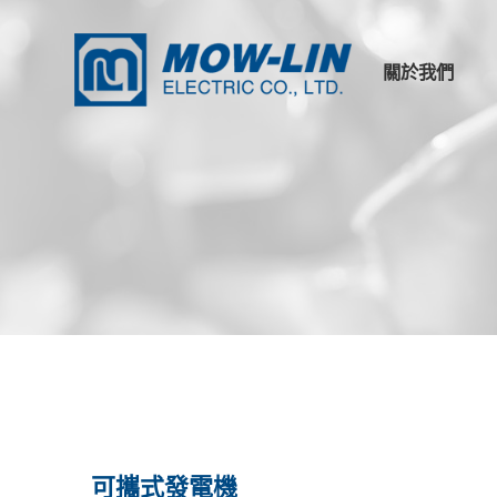
關於我們
公司簡介
產品優勢
其他連結
相關證書
可攜式發電機