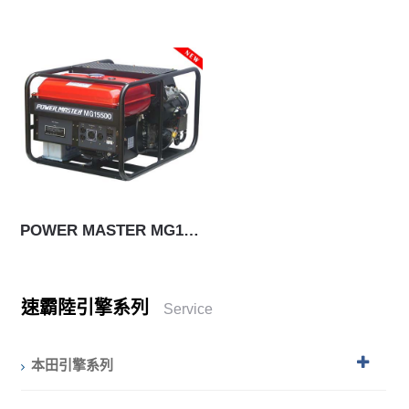
POWER MASTER MG15500E
速霸陸引擎系列
Service
本田引擎系列