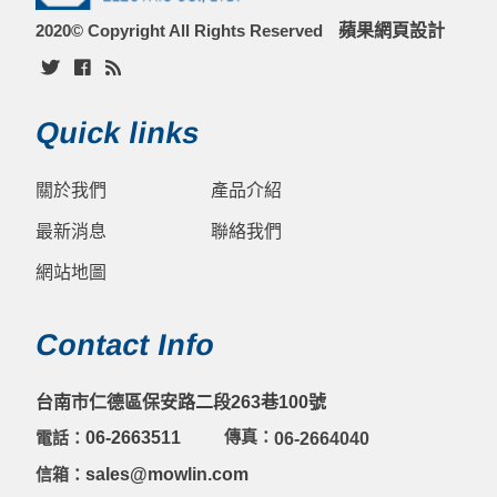
2020© Copyright All Rights Reserved
蘋果網頁設計
Quick links
關於我們
產品介紹
最新消息
聯絡我們
網站地圖
Contact Info
台南市仁德區保安路二段263巷100號
傳真：
電話：
06-2663511
06-2664040
信箱：
sales@mowlin.com