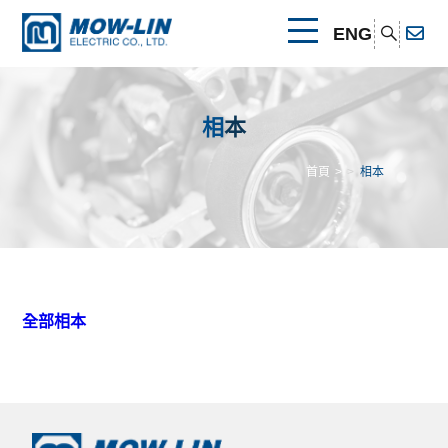
ENG
關於我們
相本
公司簡介
產品介紹
首頁
相本
產品優勢
本田引擎系列
最新消息
其他連結
可攜式發電機
速霸陸引擎系列
相關證書
聯絡我們
全部相本
幫浦
可攜式發電機
其他引擎系列
清水幫浦
電焊發電機
幫浦
可攜式發電機
可攜式發電機
汙水幫浦
清水幫浦
割草機
電焊發電機
割草機
本田引擎系列
電焊發電機