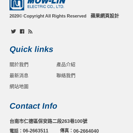
塑膠幫浦
汙水幫浦
速霸陸引擎系列
幫浦
2020© Copyright All Rights Reserved
蘋果網頁設計
高壓/消防幫浦
塑膠幫浦
三菱引擎系列
本田引擎系列
割草機
高壓/消防幫浦
速霸陸引擎系列
零件
Quick links
關於我們
產品介紹
最新消息
聯絡我們
網站地圖
Contact Info
台南市仁德區保安路二段263巷100號
傳真：
電話：
06-2663511
06-2664040